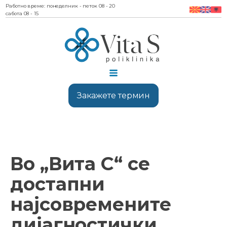
Работно време: понеделник - петок 08 - 20
сабота 08 - 15
Закажете термин
Во „Вита С“ се
достапни
најсовремените
дијагностички