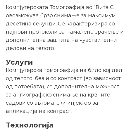
Компјутерската Томографија во “Вита С“
овозможува брзо снимање за максимум
десетина секунди. Се карактеризира со
најнови протоколи за намалено зрачење и
дополнителна заштита на чувствителни
делови на телото.
Услуги
Компјутерска томографија на било кој дел
од телото, без и со контраст (во зависност
од потребата), со дополнителна можност
за ангиографско снимање на крвните
садови со автоматски инјектор за
апликација на контраст.
Технологија