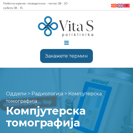
Работно време: понеделник - петок 08 - 20
сабота 08 - 15
Закажете термин
Оддели
>
Радиологија
> Компјутерска
томографија
Компјутерска
томографија