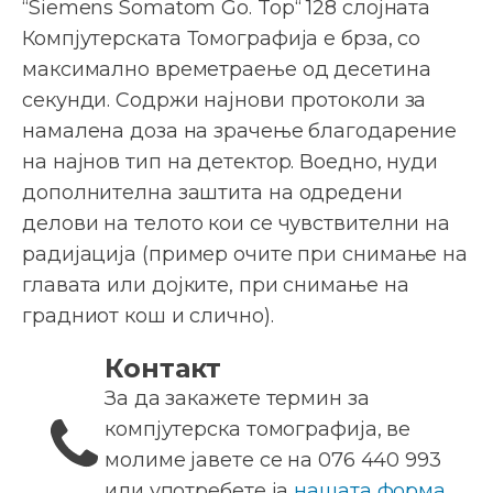
“Siemens Somatom Go. Top“ 128 слојната
Компјутерската Томографија е брза, со
максимално времетраење од десетина
секунди. Содржи најнови протоколи за
намалена доза на зрачење благодарение
на најнов тип на детектор. Воедно, нуди
дополнителна заштита на одредени
делови на телото кои се чувствителни на
радијација (пример очите при снимање на
главата или дојките, при снимање на
градниот кош и слично).
Контакт
За да закажете термин за
компјутерска томографија, ве
молиме јавете се на 076 440 993
или употребете ја
нашата форма