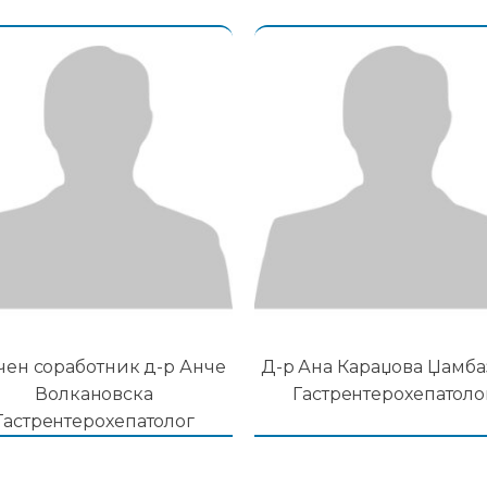
чен соработник д-р Анче
Д-р Ана Караџова Џамба
Волкановска
Гастрентерохепатоло
Гастрентерохепатолог