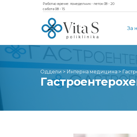
Работно време: понеделник - петок 08 - 20
сабота 08 - 15
За 
Оддели
>
Интерна медицина
> Гастр
Гастроентерохе