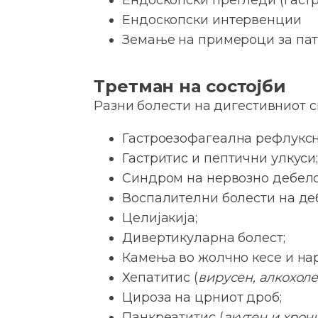
Ендоскопски прегледи (гастр
Ендоскопски интервенции
Земање на примероци за пат
Третман на состојби
Разни болести на дигестивниот си
Гастроезофагеална рефлуксн
Гастритис и пептични улкуси
Синдром на нервозно дебело
Воспалителни болести на де
Целијакија;
Дивертикуларна болест;
Камења во жолчно кесе и на
Хепатитис (
вирусен, алкохол
Цироза на црниот дроб;
Панкреатитис (
акутен и хрон