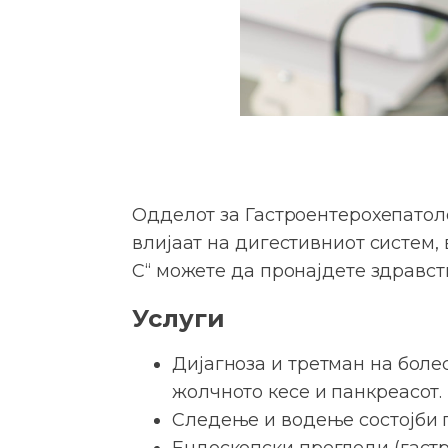
Одделот за Гастроентерохепатолог
влијаат на дигестивниот систем, 
С“ можете да пронајдете здравст
Услуги
Дијагноза и третман на боле
жолчното кесе и панкреасот.
Следење и водење состојби п