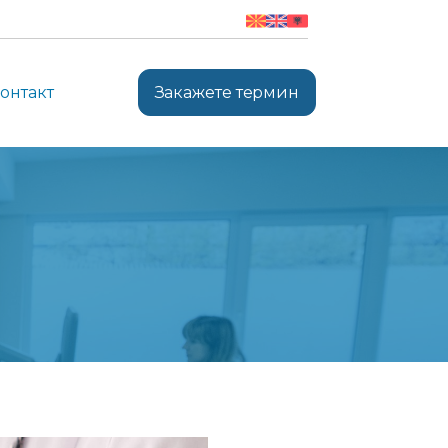
онтакт
Закажете термин