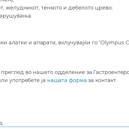
, желудникот, тенкото и дебелото црево;
нарушувања.
и алатки и апарати, вклучувајќи го “Olympus C
а преглед во нашето одделение за Гастроентер
или употребете ја
нашата форма
за контакт.
д: