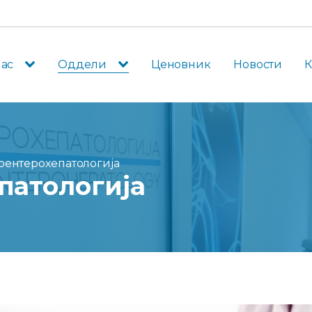
нас
Оддели
Ценовник
Новости
К
оентерохепатологија
патологија