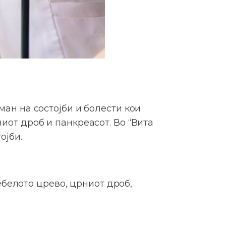
ман на состојби и болести кои
ниот дроб и панкреасот. Во “Вита
ојби.
ебелото црево, црниот дроб,