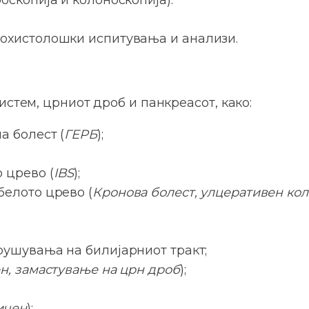
оскопија и колоноскопија).
охистолошки испитувања и анализи.
стем, црниот дроб и панкреасот, како:
а болест (
ГЕРБ
);
;
 црево (
IBS
);
белото црево (
Кронова болест, улцеративен кол
рушувања на билијарниот тракт;
ен, замастување на црн дроб
);
ичен
);