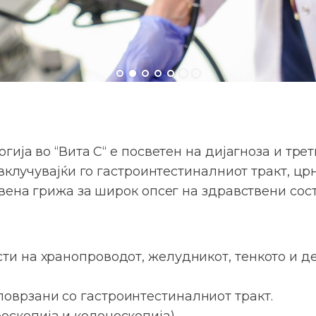
ија во “Вита С“ е посветен на дијагноза и трет
вклучувајќи го гастроинтестиналниот тракт, цр
вена грижа за широк опсег на здравствени сост
сти на хранопроводот, желудникот, тенкото и д
оврзани со гастроинтестиналниот тракт.